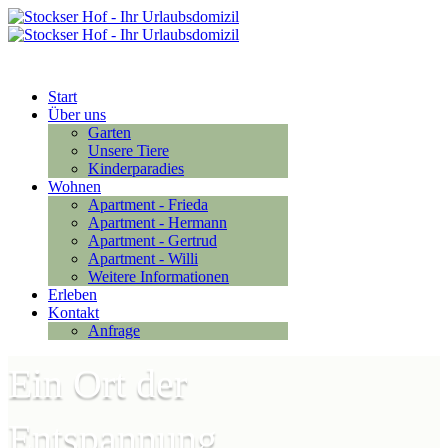
Anfrage
Start
Über uns
Garten
Unsere Tiere
Kinderparadies
Wohnen
Apartment - Frieda
Apartment - Hermann
Apartment - Gertrud
Apartment - Willi
Weitere Informationen
Erleben
Kontakt
Anfrage
Ein Ort der
Entspannung