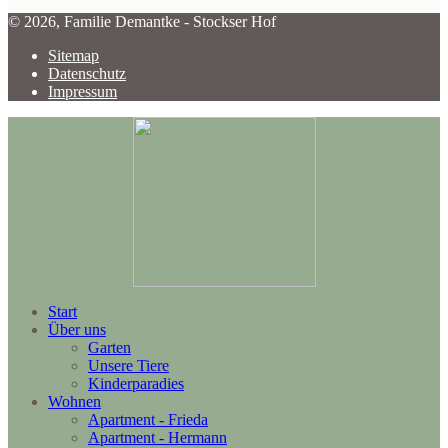
© 2026, Familie Demantke - Stockser Hof
Sitemap
Datenschutz
Impressum
Start
Über uns
Garten
Unsere Tiere
Kinderparadies
Wohnen
Apartment - Frieda
Apartment - Hermann