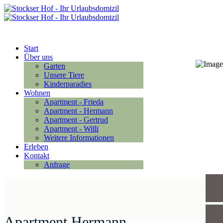
Anfrage
Start
Über uns
Garten
Unsere Tiere
Kinderparadies
Wohnen
Apartment - Frieda
Apartment - Hermann
Apartment - Gertrud
Apartment - Willi
Weitere Informationen
Erleben
Kontakt
Anfrage
Apartment Hermann